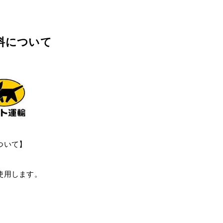
料について
ついて】
使用します。