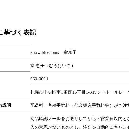
に基づく表記
Snow blossoms 室恵子
室 恵子（むろけいこ）
060-0061
札幌市中央区南1条西15丁目1-319シャトールレーヴ
の説明
配送料、各種手数料（代金振込手数料等）がご注
商品確認メールをお送りしてから７営業日以内と
入の意思がないものとし、注文を自動的にキャン